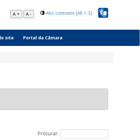
Alto contraste [Alt + 3]
A +
A -
o site
Portal da Câmara
Procurar: