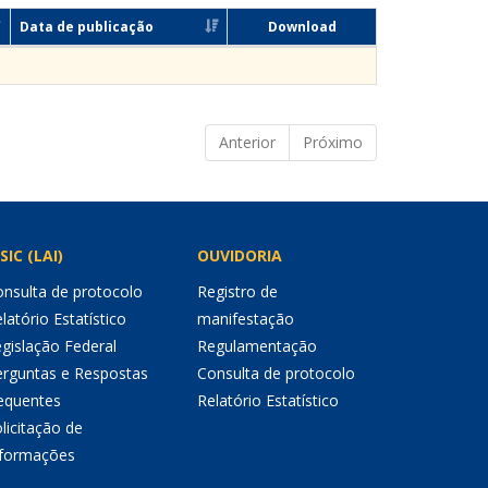
Data de publicação
Download
Anterior
Próximo
SIC (LAI)
OUVIDORIA
nsulta de protocolo
Registro de
latório Estatístico
manifestação
gislação Federal
Regulamentação
erguntas e Respostas
Consulta de protocolo
equentes
Relatório Estatístico
licitação de
nformações