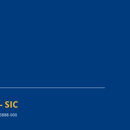
- SIC
65888-000