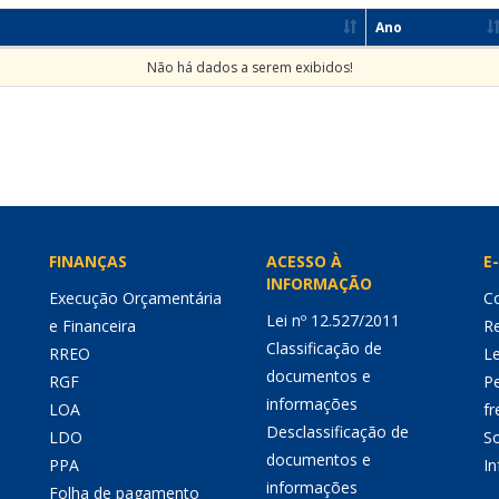
Ano
Não há dados a serem exibidos!
FINANÇAS
ACESSO À
E-
INFORMAÇÃO
Execução Orçamentária
Co
Lei nº 12.527/2011
e Financeira
Re
Classificação de
RREO
Le
documentos e
RGF
P
informações
LOA
fr
Desclassificação de
LDO
So
documentos e
PPA
I
informações
Folha de pagamento